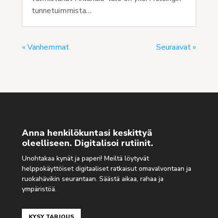
tunnetuimmista…
« Vanhemmat
Seuraavat »
Anna henkilökuntasi keskittyä
oleelliseen. Digitalisoi rutiinit.
Unohtakaa kynät ja paperi! Meiltä löytyvät
helppokäyttöiset digitaaliset ratkaisut omavalvontaan ja
ruokahävikin seurantaan. Säästä aikaa, rahaa ja
ympäristöä.
KYSY TARJOUS