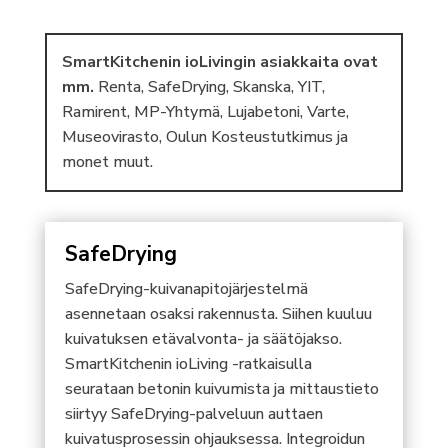
SmartKitchenin ioLivingin asiakkaita ovat
mm.
Renta, SafeDrying, Skanska, YIT,
Ramirent, MP-Yhtymä, Lujabetoni, Varte,
Museovirasto, Oulun Kosteustutkimus ja
monet muut.
SafeDrying
SafeDrying-kuivanapitojärjestelmä
asennetaan osaksi rakennusta. Siihen kuuluu
kuivatuksen etävalvonta- ja säätöjakso.
SmartKitchenin ioLiving -ratkaisulla
seurataan betonin kuivumista ja mittaustieto
siirtyy SafeDrying-palveluun auttaen
kuivatusprosessin ohjauksessa. Integroidun