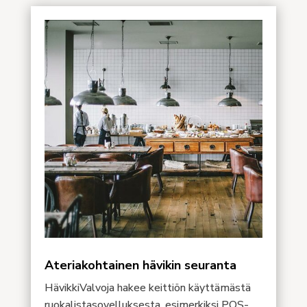
Ateriakohtainen hävikin seuranta
HävikkiValvoja hakee keittiön käyttämästä
ruokalistasovelluksesta, esimerkiksi POS-