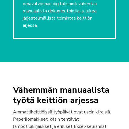
omavalvonnan digitalisointi vähentää
manuaalista dokumentointia ja tukee
järjestelmällistä toimintaa keittiön
arjessa.
Vähemmän manuaalista
työtä keittiön arjessa
Ammattikeittiöissä työpäivät ovat usein kiireisiä.
Paperilomakkeet, käsin tehtävät
lämpötilakirjaukset ja erilliset Excel-seurannat