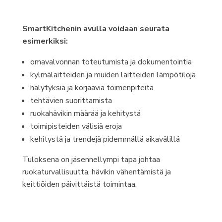
SmartKitchenin avulla voidaan seurata
esimerkiksi:
omavalvonnan toteutumista ja dokumentointia
kylmälaitteiden ja muiden laitteiden lämpötiloja
hälytyksiä ja korjaavia toimenpiteitä
tehtävien suorittamista
ruokahävikin määrää ja kehitystä
toimipisteiden välisiä eroja
kehitystä ja trendejä pidemmällä aikavälillä
Tuloksena on jäsennellympi tapa johtaa
ruokaturvallisuutta, hävikin vähentämistä ja
keittiöiden päivittäistä toimintaa.