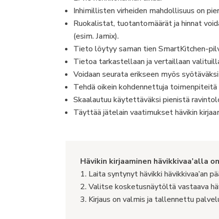
Inhimillisten virheiden mahdollisuus on pien
Ruokalistat, tuotantomäärät ja hinnat voi
(esim. Jamix).
Tieto löytyy saman tien SmartKitchen-pilv
Tietoa tarkastellaan ja vertaillaan valituilla
Voidaan seurata erikseen myös syötäväksi 
Tehdä oikein kohdennettuja toimenpiteitä 
Skaalautuu käytettäväksi pienistä ravintolois
Täyttää jätelain vaatimukset hävikin kirja
Hävikin kirjaaminen hävikkivaa’alla o
Laita syntynyt hävikki hävikkivaa’an pä
Valitse kosketusnäytöltä vastaava häv
Kirjaus on valmis ja tallennettu palvel