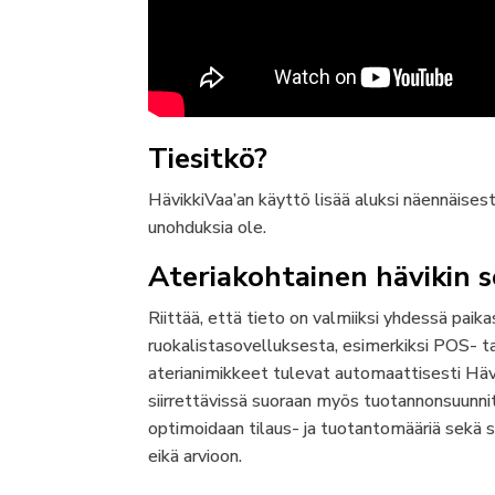
Tiesitkö?
HävikkiVaa’an käyttö lisää aluksi näennäisesti
unohduksia ole.
Ateriakohtainen hävikin 
Riittää, että tieto on valmiiksi yhdessä pai
ruokalistasovelluksesta, esimerkiksi POS- ta
aterianimikkeet tulevat automaattisesti Hävik
siirrettävissä suoraan myös tuotannonsuunnit
optimoidaan tilaus- ja tuotantomääriä sekä s
eikä arvioon.