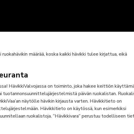
 ruokahävikin määrää, koska kaikki hävikki tulee kirjattua, eikä
seuranta
kassa! HävikkiValvojassa on toiminto, joka hakee keittiön käyttäm
i tuotannonsuunnittelujärjestelmistä päivän ruokalistan. Ruokal
kiVaa’an näytölle hävikin kirjausta varten. Hävikkitieto on
telujärjestelmään. Hävikkitieto on käytössä, kun esimerkiksi
uunnitellaan ruokalistoja. “Hävikkivara” perustuu todelliseen ti