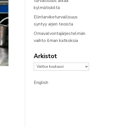
turvallisuus alkaa
kylmätiskiltä
Elintarviketurvallisuus
syntyy arjen teoista
Omavalvontajärjestelmän
vaihto ilman katkoksia
Arkistot
Arkistot
English