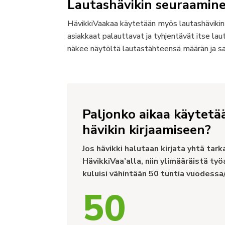
Lautashävikin seuraamin
HävikkiVaakaa käytetään myös lautashävikin se
asiakkaat palauttavat ja tyhjentävät itse la
näkee näytöltä lautastähteensä määrän ja sa
Paljonko aikaa käytetä
hävikin kirjaamiseen?
Jos hävikki halutaan kirjata yhtä tark
HävikkiVaa’alla, niin ylimääräistä työ
kuluisi vähintään 50 tuntia vuodessa/
50