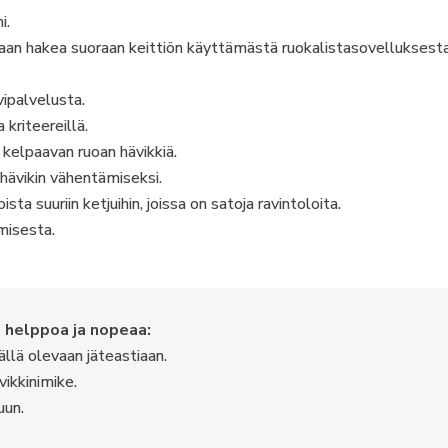
i.
daan hakea suoraan keittiön käyttämästä ruokalistasovelluksest
ipalvelusta.
 kriteereillä.
kelpaavan ruoan hävikkiä.
hävikin vähentämiseksi.
ta suuriin ketjuihin, joissa on satoja ravintoloita.
amisesta.
n helppoa ja nopeaa:
ällä olevaan jäteastiaan.
ikkinimike.
uun.