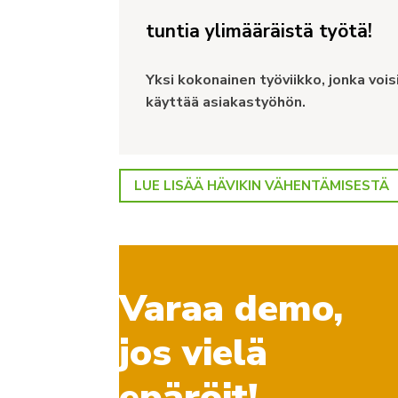
tuntia ylimääräistä työtä!
Yksi kokonainen työviikko, jonka vois
käyttää asiakastyöhön.
LUE LISÄÄ HÄVIKIN VÄHENTÄMISESTÄ
Varaa demo,
jos vielä
epäröit!