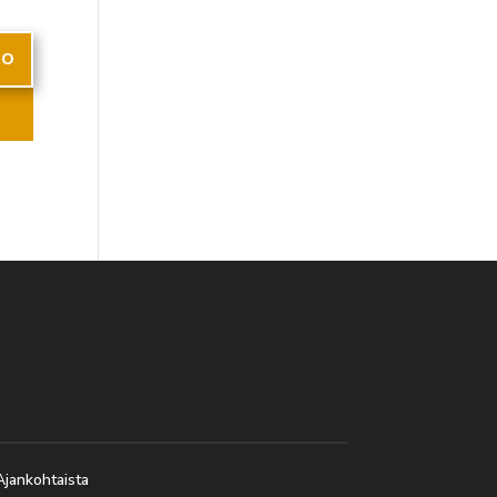
MO
Ajankohtaista