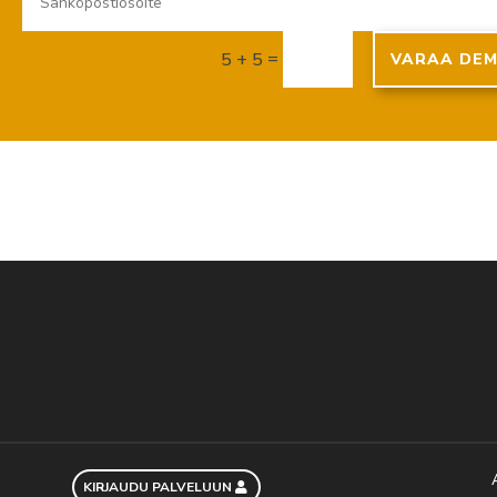
=
5 + 5
VARAA DE
KIRJAUDU PALVELUUN