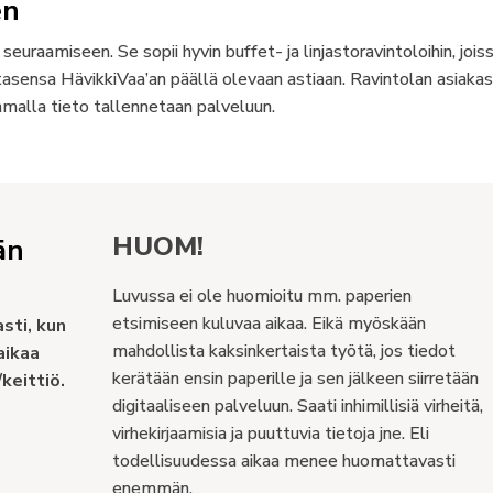
en
uraamiseen. Se sopii hyvin buffet- ja linjastoravintoloihin, jois
utasensa HävikkiVaa’an päällä olevaan astiaan. Ravintolan asiaka
malla tieto tallennetaan palveluun.
HUOM!
än
Luvussa ei ole huomioitu mm. paperien
etsimiseen kuluvaa aikaa. Eikä myöskään
asti, kun
mahdollista kaksinkertaista työtä, jos tiedot
aikaa
kerätään ensin paperille ja sen jälkeen siirretään
keittiö.
digitaaliseen palveluun. Saati inhimillisiä virheitä,
virhekirjaamisia ja puuttuvia tietoja jne. Eli
todellisuudessa aikaa menee huomattavasti
enemmän.