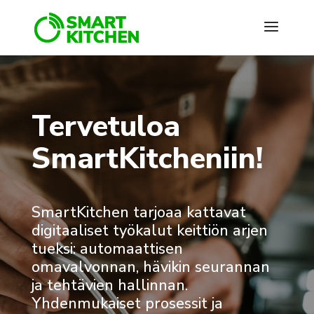
Tervetuloa
SmartKitcheniin!
SmartKitchen tarjoaa kattavat
digitaaliset työkalut keittiön arjen
tueksi: automaattisen
omavalvonnan, hävikin seurannan
ja tehtävien hallinnan.
Yhdenmukaiset prosessit ja