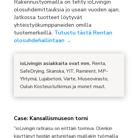
Rakennustyömailla on tehty ioLivingin
olosuhdemittauksia jo usean vuoden ajan.
Jatkossa tuotteet löytyvät
yhteistyökumppaneiden omilla
tuotemerkeillä.
Tutustu tästä Rentan
olosuhdehallintaan →
ioLivingin asiakkaita ovat mm.
Renta,
SafeDrying, Skanska, YIT, Ramirent, MP-
Yhtymä, Lujabetoni, Varte, Museovirasto,
Oulun Kosteustutkimus ja monet muut.
Case: Kansallismuseon torni
”ioLivingin ratkaisu on erittäin toimiva. Olenkin
käyttänyt heidän antureitaan muillakin työmailla