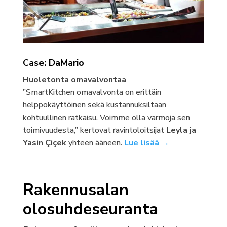
Case: DaMario
Huoletonta omavalvontaa
”SmartKitchen omavalvonta on erittäin
helppokäyttöinen sekä kustannuksiltaan
kohtuullinen ratkaisu. Voimme olla varmoja sen
toimivuudesta,” kertovat ravintoloitsijat
Leyla ja
Yasin Çiçek
yhteen ääneen.
Lue lisää →
Rakennusalan
olosuhdeseuranta