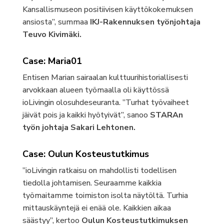
Kansallismuseon positiivisen käyttökokemuksen
ansiosta”, summaa
IKJ-Rakennuksen työnjohtaja
Teuvo Kivimäki.
Case: Maria01
Entisen Marian sairaalan kulttuurihistoriallisesti
arvokkaan alueen työmaalla oli käyttössä
ioLivingin olosuhdeseuranta. ”Turhat työvaiheet
jäivät pois ja kaikki hyötyivät”, sanoo
STARAn
työn johtaja Sakari Lehtonen.
Case: Oulun Kosteustutkimus
”ioLivingin ratkaisu on mahdollisti todellisen
tiedolla johtamisen. Seuraamme kaikkia
työmaitamme toimiston isolta näytöltä. Turhia
mittauskäyntejä ei enää ole. Kaikkien aikaa
säästyy”, kertoo
Oulun Kosteustutkimuksen