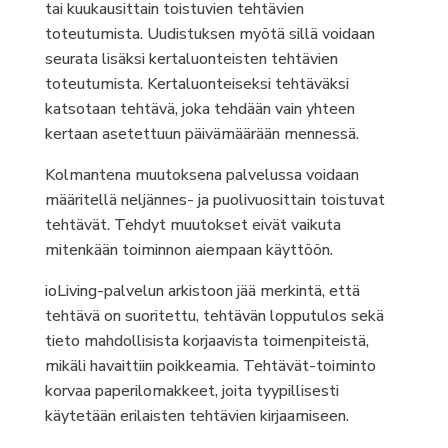
tai kuukausittain toistuvien tehtävien
toteutumista. Uudistuksen myötä sillä voidaan
seurata lisäksi kertaluonteisten tehtävien
toteutumista. Kertaluonteiseksi tehtäväksi
katsotaan tehtävä, joka tehdään vain yhteen
kertaan asetettuun päivämäärään mennessä.
Kolmantena muutoksena palvelussa voidaan
määritellä neljännes- ja puolivuosittain toistuvat
tehtävät. Tehdyt muutokset eivät vaikuta
mitenkään toiminnon aiempaan käyttöön.
ioLiving-palvelun arkistoon jää merkintä, että
tehtävä on suoritettu, tehtävän lopputulos sekä
tieto mahdollisista korjaavista toimenpiteistä,
mikäli havaittiin poikkeamia. Tehtävät-toiminto
korvaa paperilomakkeet, joita tyypillisesti
käytetään erilaisten tehtävien kirjaamiseen.