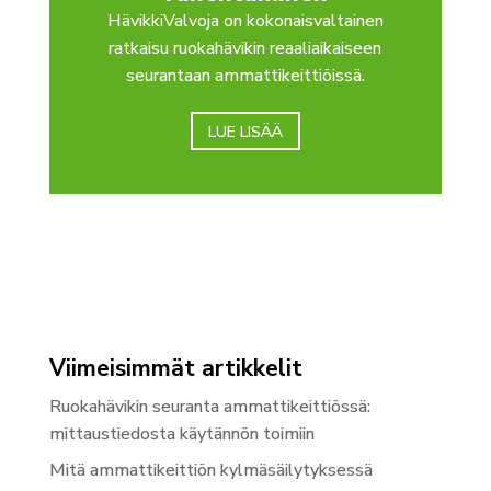
HävikkiValvoja on kokonaisvaltainen
ratkaisu ruokahävikin reaaliaikaiseen
seurantaan ammattikeittiöissä.
LUE LISÄÄ
Viimeisimmät artikkelit
Ruokahävikin seuranta ammattikeittiössä:
mittaustiedosta käytännön toimiin
Mitä ammattikeittiön kylmäsäilytyksessä