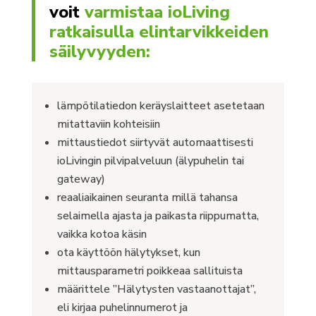
voit
varmistaa ioLiving
ratkaisulla elintarvikkeiden
säilyvyyden:
lämpötilatiedon keräyslaitteet asetetaan
mitattaviin kohteisiin
mittaustiedot siirtyvät automaattisesti
ioLivingin pilvipalveluun (älypuhelin tai
gateway)
reaaliaikainen seuranta millä tahansa
selaimella ajasta ja paikasta riippumatta,
vaikka kotoa käsin
ota käyttöön hälytykset, kun
mittausparametri poikkeaa sallituista
määrittele ”Hälytysten vastaanottajat”,
eli kirjaa puhelinnumerot ja