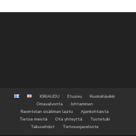
KIRJAUDU
Etusivu
Ruokahävikki
Omavalvonta
Johtaminen
Ravintolan sisäilman laatu
Ajankohtaista
Tietoa meistä
Ota yhteyttä
Tuotetuki
Takuuehdot
Tietosuojaseloste