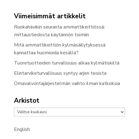
Viimeisimmät artikkelit
Ruokahävikin seuranta ammattikeittiössä:
mittaustiedosta käytännön toimiin
Mitä ammattikeittiön kylmäsäilytyksessä
kannattaa huomioida kesällä?
Tuoretuotteiden turvallisuus alkaa kylmätiskiltä
Elintarviketurvallisuus syntyy arjen teoista
Omavalvontajärjestelmän vaihto ilman katkoksia
Arkistot
Arkistot
English