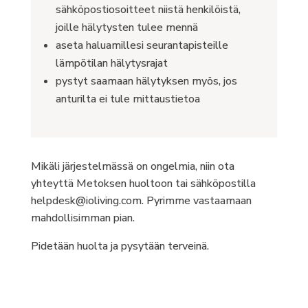
sähköpostiosoitteet niistä henkilöistä,
joille hälytysten tulee mennä
aseta haluamillesi seurantapisteille
lämpötilan hälytysrajat
pystyt saamaan hälytyksen myös, jos
anturilta ei tule mittaustietoa
Mikäli järjestelmässä on ongelmia, niin ota
yhteyttä Metoksen huoltoon tai sähköpostilla
helpdesk@ioliving.com. Pyrimme vastaamaan
mahdollisimman pian.
Pidetään huolta ja pysytään terveinä.