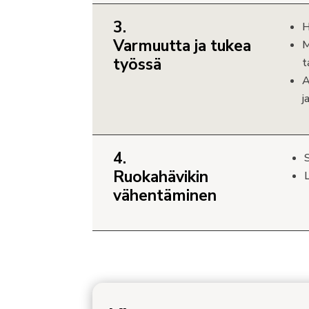
3.
H
Varmuutta ja tukea
M
työssä
t
A
j
4.
Ruokahävikin
L
vähentäminen