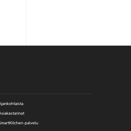
Ajankohtaista
Asiakastarinat
SmartKitchen-palvelu