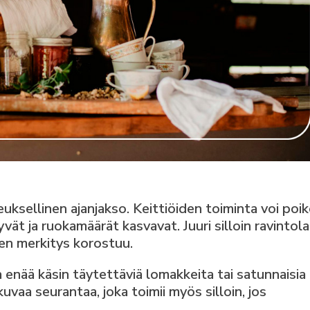
euksellinen ajanjakso. Keittiöiden toiminta voi poi
yvät ja ruokamäärät kasvavat. Juuri silloin ravintol
en merkitys korostuu.
 enää käsin täytettäviä lomakkeita tai satunnaisia
uvaa seurantaa, joka toimii myös silloin, jos