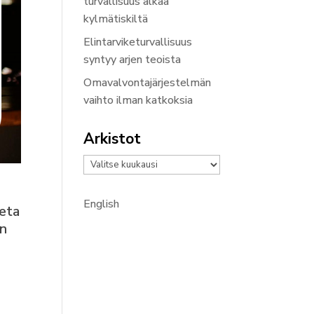
turvallisuus alkaa
kylmätiskiltä
Elintarviketurvallisuus
syntyy arjen teoista
Omavalvontajärjestelmän
vaihto ilman katkoksia
Arkistot
Arkistot
English
keta
an