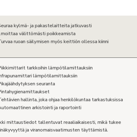
Seuraa kylmä- ja pakastelaitteita jatkuvasti
Ilmoittaa välittömästi poikkeamista
Turvaa ruoan säilymisen myös keittiön ollessa kiinni
iikkimittarit tarkkoihin lämpötilamittauksiin
Infrapunamittari lämpötilamittauksiin
Pikajäähdytyksen seuranta
Pintahygienamittaukset
Tehtävien hallinta, joka ohjaa henkilökuntaa tarkastuksissa
Automaattinen arkistointi ja raportointi
kki mittaustiedot tallentuvat reaaliaikaisesti, mikä tukee
inäkyvyyttä ja viranomaisvaatimusten täyttämistä.