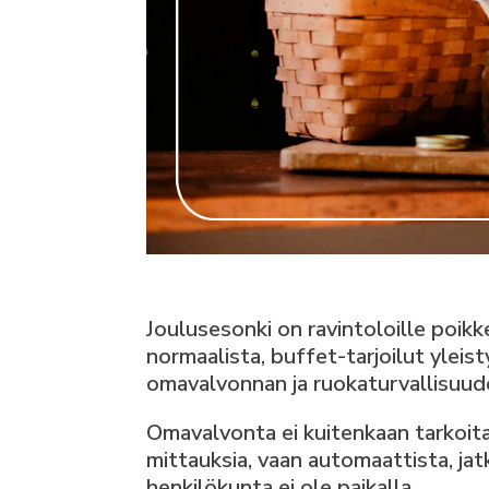
Joulusesonki on ravintoloille poikk
normaalista, buffet-tarjoilut yleist
omavalvonnan ja ruokaturvallisuud
Omavalvonta ei kuitenkaan tarkoita
mittauksia, vaan automaattista, jatk
henkilökunta ei ole paikalla.