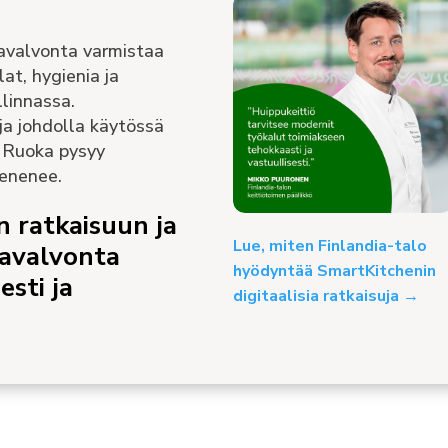
avalvonta varmistaa
at, hygienia ja
linnassa.
ja johdolla käytössä
. Ruoka pysyy
ienenee.
 ratkaisuun ja
Lue, miten Finlandia-talo
omavalvonta
hyödyntää SmartKitchenin
esti ja
digitaalisia ratkaisuja →