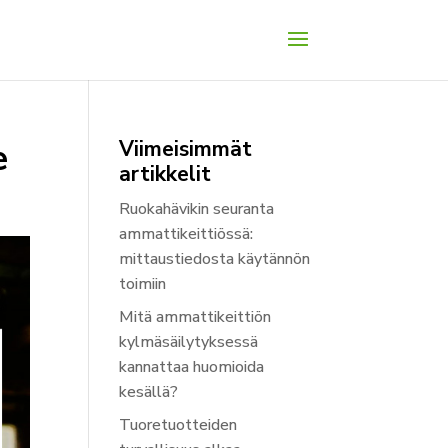
e
Viimeisimmät
artikkelit
Ruokahävikin seuranta
ammattikeittiössä:
mittaustiedosta käytännön
toimiin
Mitä ammattikeittiön
kylmäsäilytyksessä
kannattaa huomioida
kesällä?
Tuoretuotteiden