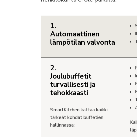
1.
Automaattinen
lämpötilan valvonta
2.
P
Joulubuffetit
turvallisesti ja
tehokkaasti
SmartKitchen kattaa kaikki
tärkeät kohdat buffetien
Kai
hallinnassa:
läp