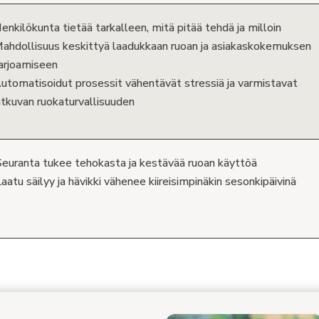
enkilökunta tietää tarkalleen, mitä pitää tehdä ja milloin
ahdollisuus keskittyä laadukkaan ruoan ja asiakaskokemuksen
arjoamiseen
utomatisoidut prosessit vähentävät stressiä ja varmistavat
atkuvan ruokaturvallisuuden
Seuranta tukee tehokasta ja kestävää ruoan käyttöä
aatu säilyy ja hävikki vähenee kiireisimpinäkin sesonkipäivinä