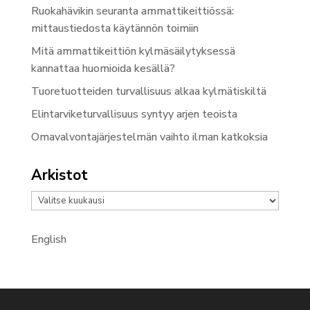
Ruokahävikin seuranta ammattikeittiössä:
mittaustiedosta käytännön toimiin
Mitä ammattikeittiön kylmäsäilytyksessä
kannattaa huomioida kesällä?
Tuoretuotteiden turvallisuus alkaa kylmätiskiltä
Elintarviketurvallisuus syntyy arjen teoista
Omavalvontajärjestelmän vaihto ilman katkoksia
Arkistot
Arkistot
English