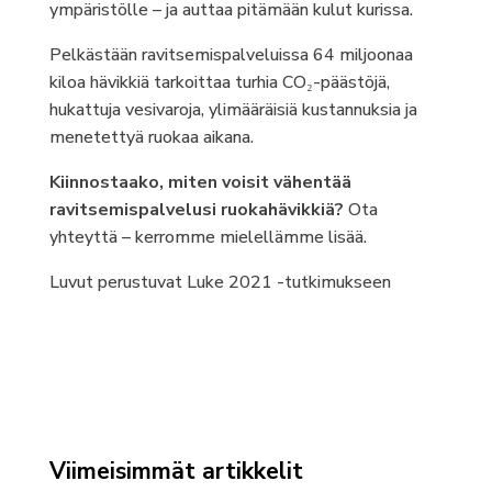
ympäristölle – ja auttaa pitämään kulut kurissa.
Pelkästään ravitsemispalveluissa 64 miljoonaa
kiloa hävikkiä tarkoittaa turhia CO₂-päästöjä,
hukattuja vesivaroja, ylimääräisiä kustannuksia ja
menetettyä ruokaa aikana.
Kiinnostaako, miten voisit vähentää
ravitsemispalvelusi ruokahävikkiä?
Ota
yhteyttä – kerromme mielellämme lisää.
Luvut perustuvat Luke 2021 -tutkimukseen
Viimeisimmät artikkelit