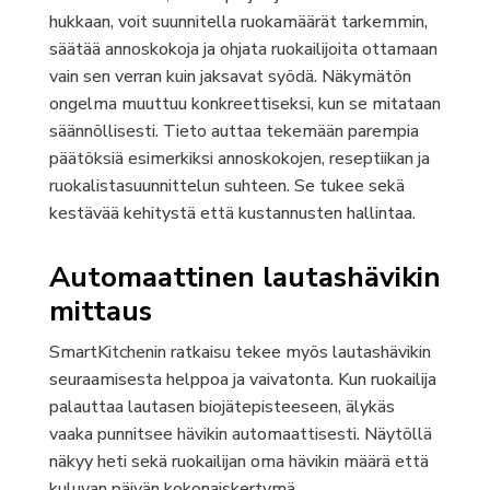
hukkaan, voit suunnitella ruokamäärät tarkemmin,
säätää annoskokoja ja ohjata ruokailijoita ottamaan
vain sen verran kuin jaksavat syödä. Näkymätön
ongelma muuttuu konkreettiseksi, kun se mitataan
säännöllisesti. Tieto auttaa tekemään parempia
päätöksiä esimerkiksi annoskokojen, reseptiikan ja
ruokalistasuunnittelun suhteen. Se tukee sekä
kestävää kehitystä että kustannusten hallintaa.
Automaattinen lautashävikin
mittaus
SmartKitchenin ratkaisu tekee myös lautashävikin
seuraamisesta helppoa ja vaivatonta. Kun ruokailija
palauttaa lautasen biojätepisteeseen, älykäs
vaaka punnitsee hävikin automaattisesti. Näytöllä
näkyy heti sekä ruokailijan oma hävikin määrä että
kuluvan päivän kokonaiskertymä.