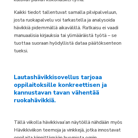
Kaikki tiedot tallentuvat samalla pilvipalveluun,
josta ruokapalvelu voi tarkastella ja analysoida
hävikkiä pidemmällä aikavälillä. Ratkaisu ei vaadi
manuaalisia kirjauksia tai ylimääräistä työtä – se
tuottaa suoraan hyödyllistä dataa päätöksenteon
tueksi.
Lautashävikkisovellus tarjoaa
oppilaitoksille konkreettisen ja
kannustavan tavan vähentää
ruokahävikkiä.
Tällä viikolla hävikkivaa’an näytöillä nähdään myös
Hävikkiviikon teemoja ja vinkkejä, jotka innostavat
oppilaita kiinnittämään huomiota omiin