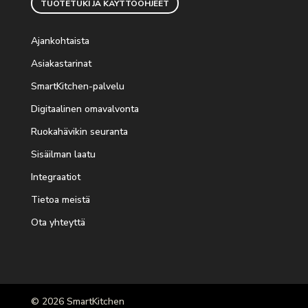
TUOTETUKI JA KÄYTTÖOHJEET
Ajankohtaista
Asiakastarinat
SmartKitchen-palvelu
Digitaalinen omavalvonta
Ruokahävikin seuranta
Sisäilman laatu
Integraatiot
Tietoa meistä
Ota yhteyttä
© 2026 SmartKitchen