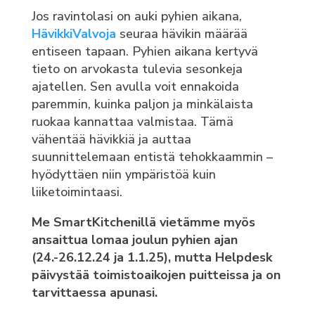
Jos ravintolasi on auki pyhien aikana,
HävikkiValvoja
seuraa hävikin määrää
entiseen tapaan. Pyhien aikana kertyvä
tieto on arvokasta tulevia sesonkeja
ajatellen. Sen avulla voit ennakoida
paremmin, kuinka paljon ja minkälaista
ruokaa kannattaa valmistaa. Tämä
vähentää hävikkiä ja auttaa
suunnittelemaan entistä tehokkaammin –
hyödyttäen niin ympäristöä kuin
liiketoimintaasi.
Me SmartKitchenillä vietämme myös
ansaittua lomaa joulun pyhien ajan
(24.-26.12.24 ja 1.1.25), mutta Helpdesk
päivystää toimistoaikojen puitteissa ja on
tarvittaessa apunasi.