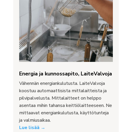
Energia ja kunnossapito, LaiteValvoja
Vähennän energiankulutusta. LaiteValvoja
koostuu automaattisista mittalaitteista ja
pilvipalvelusta. Mittalaitteet on helppo
asentaa mihin tahansa keittiölaitteeseen. Ne
mittaavat energiankulutusta, käyttötunteja
ja valmiusaikaa.
Lue lisää →