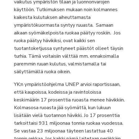
vaikutus ympäristön tilaan ja luonnonvarojen
käyttöön. Tutkimuksen mukaan noin kolmannes
kaikesta kulutuksen aiheuttamasta
ympäristökuormasta syntyy ruuasta. Samaan
aikaan syömäkelpoista ruokaa päätyy roskiin. Jos
ruoka päätyy hävikiksi, ovat kaikki sen
tuotantoketjussa syntyneet päästöt olleet täysin
turhia. Tämä voitaisiin välttää mm. ennakoimalla
paremmin ruuan kulutus, valmistamalla tai
säilyttämällä ruoka oikein.
YK:n ympäristöohjelma UNEP arvioi raportissaan,
että kaupoissa, kodeissa ja ravintoloissa
keskimäärin 17 prosenttia ruoasta menee hävikkiin.
Kolmasosa ruoasta jää syömättä, kun lukuun
lisätään vielä tuotannon hävikki. Jo 17 prosenttia
tarkoittaisi 931 miljoonaa tonnia ruokaa vuodessa.
Se vastaa 23 miljoonaa täyteen lastattua 40
tonnin rekkaa. Jos kaikki nämä laitetaan peräkkäin