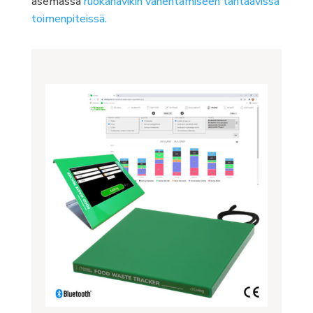
asemassa
ruokahävikin vähentämiseen tähtäävissä
toimenpiteissä.