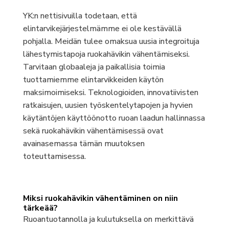
YK:n nettisivuilla todetaan, että
elintarvikejärjestelmämme ei ole kestävällä
pohjalla. Meidän tulee omaksua uusia integroituja
lähestymistapoja ruokahävikin vähentämiseksi.
Tarvitaan globaaleja ja paikallisia toimia
tuottamiemme elintarvikkeiden käytön
maksimoimiseksi. Teknologioiden, innovatiivisten
ratkaisujen, uusien työskentelytapojen ja hyvien
käytäntöjen käyttöönotto ruoan laadun hallinnassa
sekä ruokahävikin vähentämisessä ovat
avainasemassa tämän muutoksen
toteuttamisessa.
Miksi ruokahävikin vähentäminen on niin
tärkeää?
Ruoantuotannolla ja kulutuksella on merkittävä